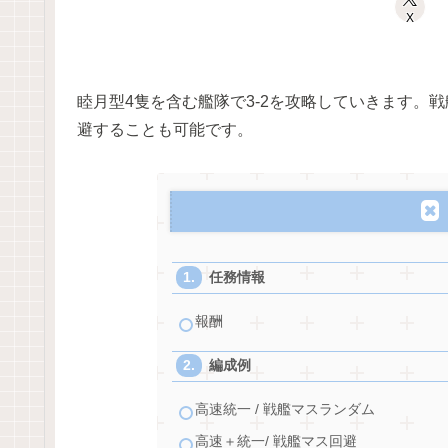
X
睦月型4隻を含む艦隊で3-2を攻略していきます。
避することも可能です。
任務情報
報酬
編成例
高速統一 / 戦艦マスランダム
高速＋統一/ 戦艦マス回避