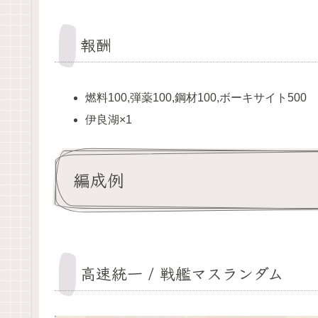
報酬
燃料100,弾薬100,鋼材100,ボーキサイト500
伊良湖×1
編成例
高速統一 / 戦艦マスランダム