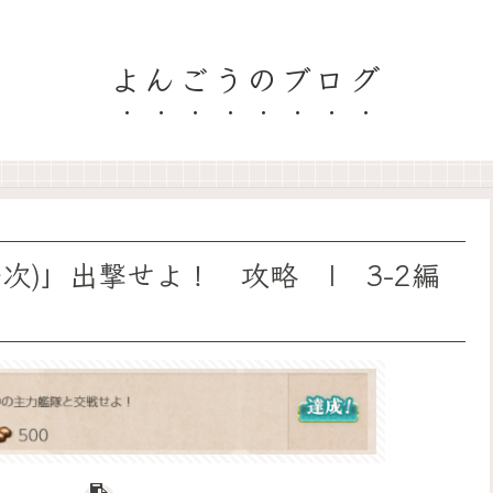
よんごうのブログ
次)」出撃せよ！ 攻略 | 3-2編