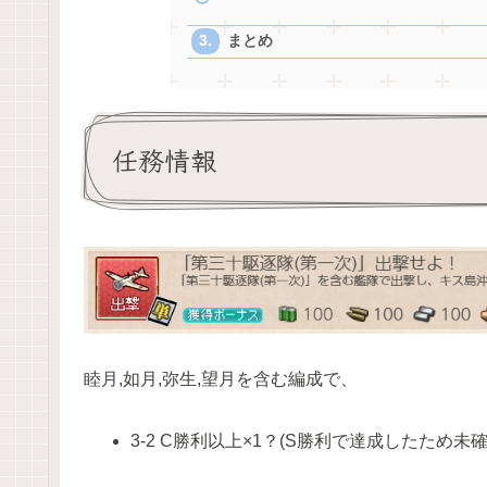
まとめ
任務情報
睦月,如月,弥生,望月を含む編成で、
3-2 C勝利以上×1？(S勝利で達成したため未確