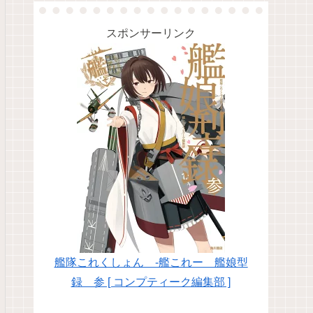
スポンサーリンク
艦隊これくしょん -艦これー 艦娘型
録 参 [ コンプティーク編集部 ]