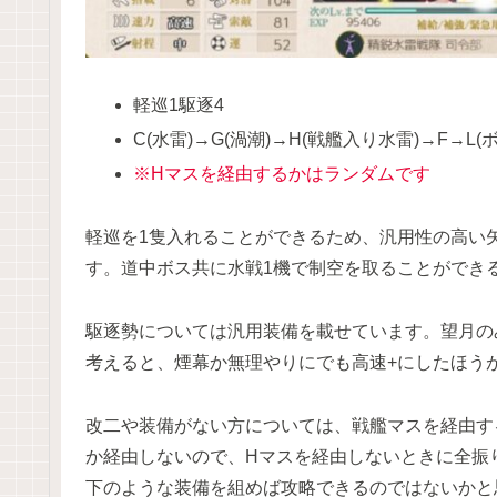
軽巡1駆逐4
C(水雷)→G(渦潮)→H(戦艦入り水雷)→F→L(ボス
※Hマスを経由するかはランダムです
軽巡を1隻入れることができるため、汎用性の高い
す。道中ボス共に水戦1機で制空を取ることができ
駆逐勢については汎用装備を載せています。望月の
考えると、煙幕か無理やりにでも高速+にしたほう
改二や装備がない方については、戦艦マスを経由す
か経由しないので、Hマスを経由しないときに全振
下のような装備を組めば攻略できるのではないかと