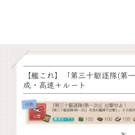
【艦これ】「第三十駆逐隊(第一
成・高速＋ルート
任務