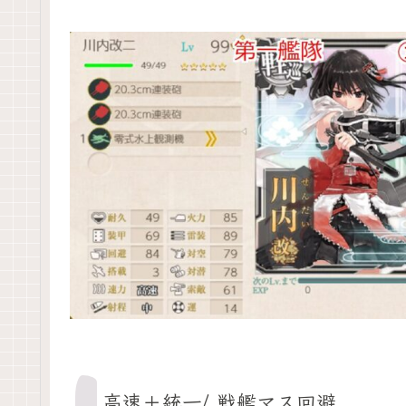
高速＋統一/ 戦艦マス回避