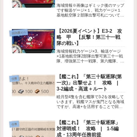
海域情報※画像はギミック後のマップ
です輸送ゲージ×１、戦力ゲージ×１
基地航空隊２部隊出撃可札について海
域攻略の流れE4-1解放ギミックギミッ
ク概要Jマスで航空優勢 ×２(甲),×１
(乙)Kマスで S勝利×２(甲),A勝利×２
【2026夏イベント】E3-2 攻
2026夏イベ
(乙丙),A勝利...
略 甲 【反撃！第三十一戦
隊の戦い】
海域情報戦力ゲージ×3、輸送ゲージ
×1基地航空隊2部隊出撃可第三十一戦
隊、増強第三十一戦隊、第六艦隊、ウ
ルシー攻撃部隊札について敵編成※画
像は強編成制空権シミュレータ v2様
より編成例編成情報第三十一戦隊、増
【艦これ】「第三十駆逐隊(第
任務
強第三十一戦隊遊撃部隊A→A2(...
一次)」出撃せよ！ 攻略 |
3-2編成・高速＋ルート
睦月型4隻を含む艦隊で3-2を攻略して
いきます。戦艦マスが鬼門となる海域
ですが、高速+を活用することで回避
することも可能です。任務情報睦月,
如月,弥生,望月を含む編成で、3-2 C勝
利以上×1？(S勝利で達成したため未確
【艦これ】「第三十駆逐隊」
任務
認)報酬燃料100,...
対潜哨戒！ 攻略 | 1-5編
成・13周年任務前提