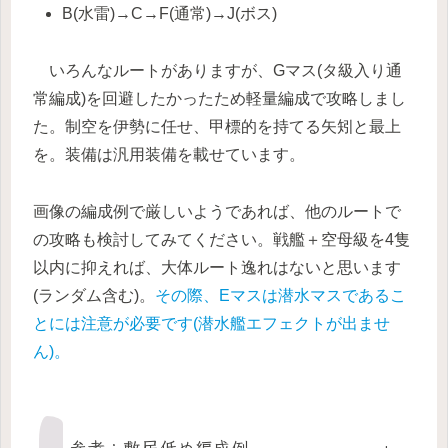
B(水雷)→C→F(通常)→J(ボス)
いろんなルートがありますが、Gマス(タ級入り通
常編成)を回避したかったため軽量編成で攻略しまし
た。制空を伊勢に任せ、甲標的を持てる矢矧と最上
を。装備は汎用装備を載せています。
画像の編成例で厳しいようであれば、他のルートで
の攻略も検討してみてください。戦艦＋空母級を4隻
以内に抑えれば、大体ルート逸れはないと思います
(ランダム含む)。
その際、Eマスは潜水マスであるこ
とには注意が必要です(潜水艦エフェクトが出ませ
ん)。
参考：敷居低め編成例
+