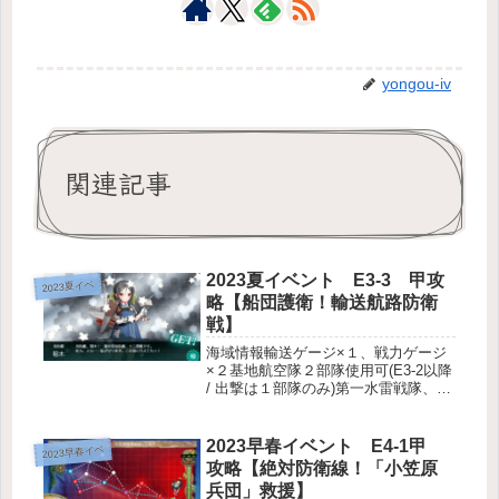
yongou-iv
関連記事
2023夏イベント E3-3 甲攻
2023夏イベ
略【船団護衛！輸送航路防衛
戦】
海域情報輸送ゲージ×１、戦力ゲージ
×２基地航空隊２部隊使用可(E3-2以降
/ 出撃は１部隊のみ)第一水雷戦隊、第
五艦隊主力、第二艦隊海域の流れ敵編
成画像はラスダン＆道中強編成のもの
です。制空権シュミレータ様より引用
2023早春イベント E4-1甲
2023早春イベ
編成例第二艦隊 / 空母...
攻略【絶対防衛線！「小笠原
兵団」救援】