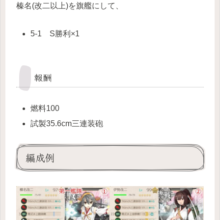
榛名(改二以上)を旗艦にして、
5-1 S勝利×1
報酬
燃料100
試製35.6cm三連装砲
編成例