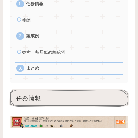
任務情報
報酬
編成例
参考：敷居低め編成例
まとめ
任務情報