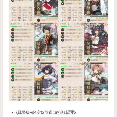
(戦艦級+軽空)2航巡1軽巡1駆逐2