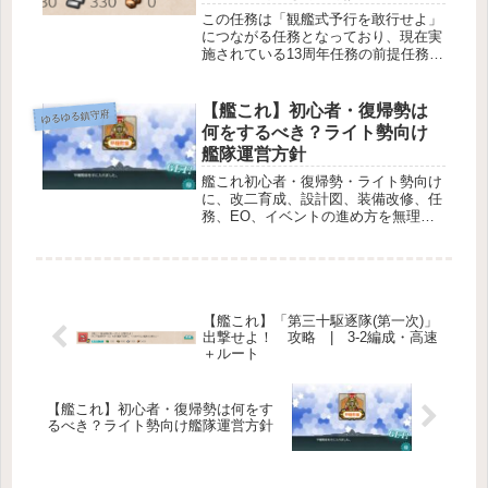
この任務は「観艦式予行を敢行せよ」
につながる任務となっており、現在実
施されている13周年任務の前提任務と
なっています。睦月、望月、卯月、弥
生の4隻で1-5を攻略します。
【艦これ】初心者・復帰勢は
ゆるゆる鎮守府
何をするべき？ライト勢向け
艦隊運営方針
艦これ初心者・復帰勢・ライト勢向け
に、改二育成、設計図、装備改修、任
務、EO、イベントの進め方を無理な
く整理します。
【艦これ】「第三十駆逐隊(第一次)」
出撃せよ！ 攻略 | 3-2編成・高速
＋ルート
【艦これ】初心者・復帰勢は何をす
るべき？ライト勢向け艦隊運営方針