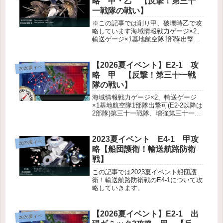
略 甲・乙 【反撃！第三十
一戦隊の戦い】
※この記事では削り甲、破壊時乙で攻
略しています海域情報戦力ゲージ×2、
輸送ゲージ×1基地航空隊1部隊出撃可
(E2-2以降は2部隊)第三十一戦隊、増
強第三十一戦隊、多号作戦部隊、連合
艦隊札について敵編成削りラスダン制
【2026夏イベント】E2-1 攻
2026夏イベ
空権シミュレータ v2様よ...
略 甲 【反撃！第三十一戦
隊の戦い】
海域情報戦力ゲージ×2、輸送ゲージ
×1基地航空隊1部隊出撃可(E2-2以降は
2部隊)第三十一戦隊、増強第三十一戦
隊、多号作戦部隊、連合艦隊札につい
て敵編成※画像は強編成制空権シミュ
レータ v2様より編成例編成情報
2023夏イベント E4-1 甲攻
2023夏イベ
I→J(空襲)→K(空襲)→...
略【船団護衛！輸送航路防衛
戦】
この記事では2023夏イベント船団護
衛！輸送航路防衛戦のE4-1について攻
略していきます。
【2026夏イベント】E2-1 出
2026夏イベ