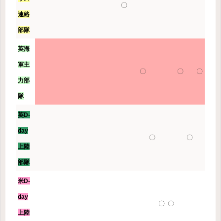
〇
連絡
部隊
英海
軍主
〇
〇
〇
力部
隊
英D-
day
〇
〇
上陸
部隊
米D-
day
〇
〇
上陸