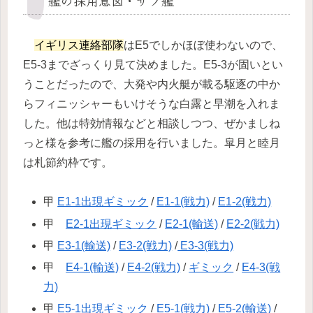
艦の採用意図・サブ艦
イギリス連絡部隊
はE5でしかほぼ使わないので、
E5-3までざっくり見て決めました。E5-3が固いとい
うことだったので、大発や内火艇が載る駆逐の中か
らフィニッシャーもいけそうな白露と早潮を入れま
した。他は特効情報などと相談しつつ、ぜかましね
っと様を参考に艦の採用を行いました。皐月と睦月
は札節約枠です。
甲
E1-1出現ギミック
/
E1-1(戦力)
/
E1-2(戦力)
甲
E2-1出現ギミック
/
E2-1(輸送)
/
E2-2(戦力)
甲
E3-1(輸送)
/
E3-2(戦力)
/
E3-3(戦力)
甲
E4-1(輸送)
/
E4-2(戦力)
/
ギミック
/
E4-3(戦
力)
甲
E5-1出現ギミック
/
E5-1(戦力)
/
E5-2(輸送)
/