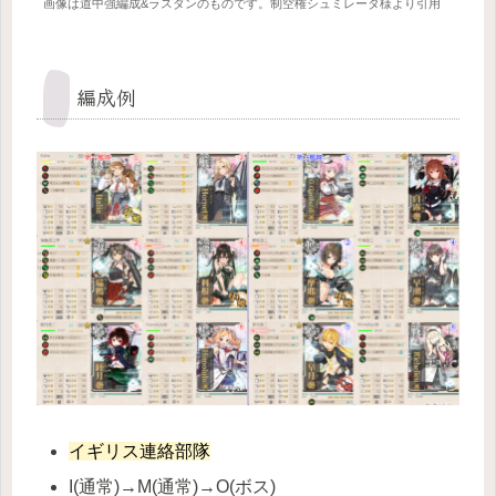
画像は道中強編成&ラスダンのものです。制空権シュミレータ様より引用
編成例
イギリス連絡部隊
I(通常)→M(通常)→O(ボス)