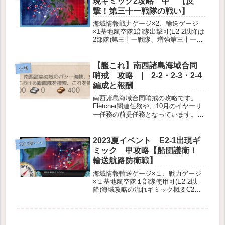
現ギミック2攻略 甲 【反
撃！第三十一戦隊の戦い】
海域情報戦力ゲージ×2、輸送ゲージ
×1基地航空隊1部隊出撃可(E2-2以降は
2部隊)第三十一戦隊、増強第三十一戦
隊、多号作戦部隊、連合艦隊札につい
てギミック概要Hマスで S勝利
×3(甲)、S勝利×2(乙)、A勝利×2(丙
【艦これ】南西諸島海域合同
任務
丁)G2マスで S勝...
哨戒 攻略 | 2-2・2-3・2-4
編成と報酬
南西諸島海域合同哨戒の攻略です。
Fletcher関連任務や、10月のイヤーリ
ー任務の前提任務となっています。任
務概要アメリカ艦を２隻以上含む艦隊
で2-2 S勝利×１2-3 S勝利×１2-4 S勝
利×１報酬燃料×400, 弾薬×400, ボ
2023夏イベント E2-1出現ギ
2023夏イベ
ー...
ミック 甲攻略【船団護衛！
輸送航路防衛戦】
海域情報輸送ゲージ×１、戦力ゲージ
×１基地航空隊１部隊使用可(E2-2以
降)海域攻略の流れギミック概要C2マ
スで S勝利×１(甲)、A勝利×１(甲以
外)J2マスで S勝利×２(甲)、A勝利×
２(乙)、A勝利×１(丙丁)Gマスで S勝
利×２(...