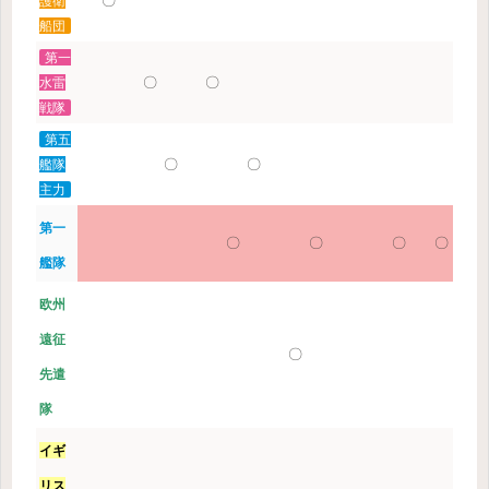
〇
護衛
船団
第一
〇
〇
水雷
戦隊
第五
〇
〇
艦隊
主力
第一
〇
〇
〇
〇
艦隊
欧州
遠征
〇
先遣
隊
イギ
リス