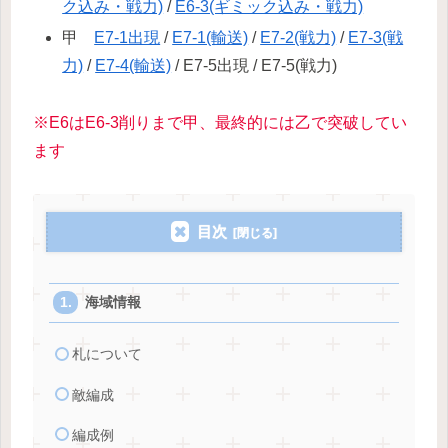
ク込み・戦力)
/
E6-3(ギミック込み・戦力)
甲
E7-1出現
/
E7-1(輸送)
/
E7-2(戦力)
/
E7-3(戦
力)
/
E7-4(輸送)
/ E7-5出現 / E7-5(戦力)
※E6はE6-3削りまで甲、最終的には乙で突破してい
ます
目次
海域情報
札について
敵編成
編成例