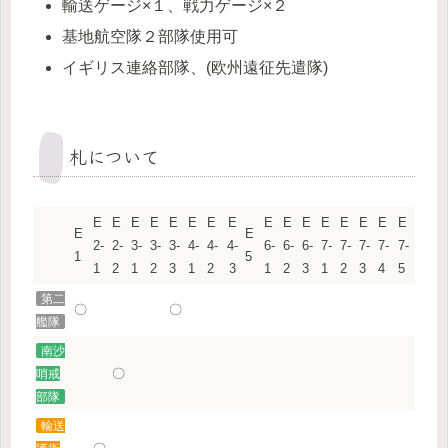
輸送ゲージ×１、戦力ゲージ×２
基地航空隊２部隊使用可
イギリス連絡部隊、(欧州遠征先遣隊)
札について
E
E
E
E
E
E
E
E
E
E
E
E
E
E
E
E
E
E
2-
2-
3-
3-
3-
4-
4-
4-
6-
6-
6-
7-
7-
7-
7-
7-
1
5
1
2
1
2
3
1
2
3
1
2
3
1
2
3
4
5
第二
〇
〇
艦隊
南沙
〇
哨戒
部隊
輸送