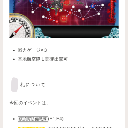
戦力ゲージ×３
基地航空隊１部隊出撃可
札について
今回のイベントは、
(E1,E4)
横須賀防備戦隊