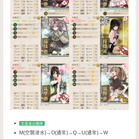
支援連合艦隊
M(空襲潜水)→O(通常)→Q→U(通常)→W