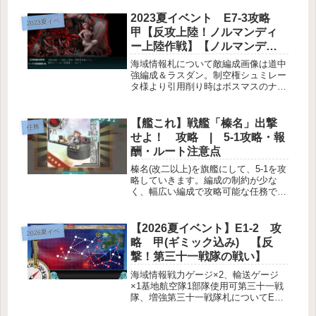
2023夏イベント E7-3攻略
2023夏イベ
甲【反攻上陸！ノルマンディ
ー上陸作戦】【ノルマンディ
ー上陸作戦】
海域情報札について敵編成画像は道中
強編成＆ラスダン。制空権シュミレー
タ様より引用削り時はボスマスのナ級
がSボートになります。削りの方がう
ざいかも編成例英海軍主力部隊、第一
艦隊 / 機動部隊I(潜水)→J→K(通
【艦これ】戦艦「榛名」出撃
任務
常)→N(空襲)→O(水雷)→...
せよ！ 攻略 | 5-1攻略・報
酬・ルート注意点
榛名(改二以上)を旗艦にして、5-1を攻
略していきます。編成の制約が少な
く、幅広い編成で攻略可能な任務で
す。任務情報榛名(改二以上)を旗艦に
して、5-1 S勝利×1報酬燃料100試製
35.6cm三連装砲編成例(戦艦級+軽空)2
【2026夏イベント】E1-2 攻
2026夏イベ
航巡1軽巡1駆...
略 甲(ギミック込み) 【反
撃！第三十一戦隊の戦い】
海域情報戦力ゲージ×2、輸送ゲージ
×1基地航空隊1部隊使用可第三十一戦
隊、増強第三十一戦隊札についてE1-2
出現ギミックギミック概要Lマスに