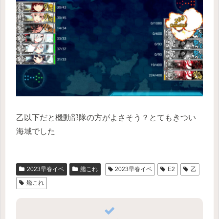
乙以下だと機動部隊の方がよさそう？とてもきつい
海域でした
2023早春イベ
艦これ
2023早春イベ
E2
乙
艦これ