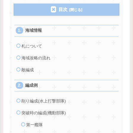
目次
海域情報
札について
海域攻略の流れ
敵編成
編成例
削り編成(水上打撃部隊)
突破時の編成(機動部隊)
第一艦隊