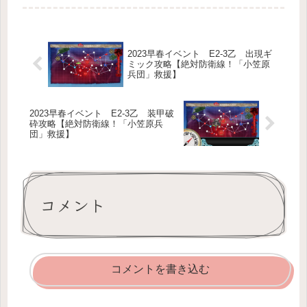
初心者や復帰勢の場合は「誰から育て
ればいいのか」「改装設計図や戦闘詳
報を使う価値があるのか」で迷いやす
い...
2023早春イベント E2-3乙 出現ギ
ミック攻略【絶対防衛線！「小笠原
兵団」救援】
2023早春イベント E2-3乙 装甲破
砕攻略【絶対防衛線！「小笠原兵
団」救援】
コメント
コメントを書き込む