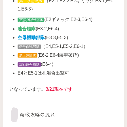
（E2-1,E2-2,E2ギミック,E3-1,E5-
第二水雷戦隊
1,E6-3）
(E2ギミック,E2-3,E6-4)
支援連合艦隊
連合艦隊
(E3-2,E6-4)
空母機動部隊
(E3-3,E5-3)
（E4,E5-1,E5-2,E6-1）
伊号作戦部隊
(E6-2,E6-4装甲破砕)
逆上陸部隊
(E6-4)
決戦連合艦隊
E4とE5-1は札混合出撃可
となっています。
3/21現在です
海域攻略の流れ