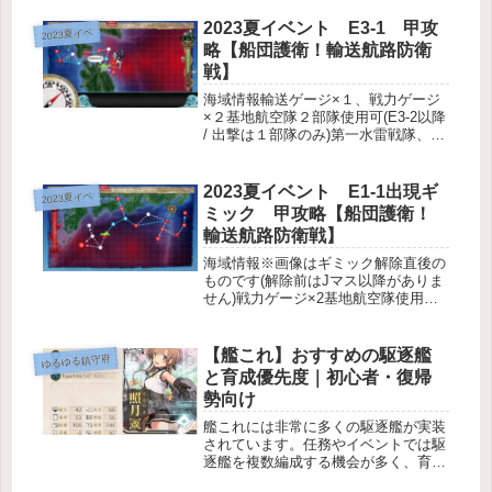
到達×2(甲乙)、到達×1(丙丁)基地防
空 優勢×2(甲)、優勢×1(乙丙)敵編成
2023夏イベント E3-1 甲攻
2023夏イベ
※いずれのマス...
略【船団護衛！輸送航路防衛
戦】
海域情報輸送ゲージ×１、戦力ゲージ
×２基地航空隊２部隊使用可(E3-2以降
/ 出撃は１部隊のみ)第一水雷戦隊、第
五艦隊主力、第二艦隊海域の流れE3-1
を攻略するE3-2を攻略するE3-3を攻略
する(装甲破砕をする)敵編成画像は道
2023夏イベント E1-1出現ギ
2023夏イベ
中強編成の...
ミック 甲攻略【船団護衛！
輸送航路防衛戦】
海域情報※画像はギミック解除直後の
ものです(解除前はJマス以降がありま
せん)戦力ゲージ×2基地航空隊使用不
可海域攻略の流れギミック概要Cマス
で S勝利×１(全難易度)C３マス
で S勝利×１(全難易度)H３マスに
【艦これ】おすすめの駆逐艦
ゆるゆる鎮守府
到達×１(全難易度)Jマス...
と育成優先度｜初心者・復帰
勢向け
艦これには非常に多くの駆逐艦が実装
されています。任務やイベントでは駆
逐艦を複数編成する機会が多く、育成
しておきたい艦も多いです。一方で、