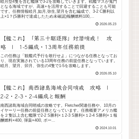
睦月型4隻を含む艦隊で3-2を攻略していきます。戦艦マスが鬼門
となる海域ですが、高速+を活用することで回避することも可能
です。任務情報睦月,如月,弥生,望月を含む編成で、3-2 C勝利以
上×1？(S勝利で達成したため未確認)報酬燃料100,...
2026.05.23
【艦これ】「第三十駆逐隊」対潜哨戒！ 攻
略 | 1-5編成・13周年任務前提
この任務は「観艦式予行を敢行せよ」につながる任務となってお
り、現在実施されている13周年任務の前提任務となっています。
睦月、望月、卯月、弥生の4隻で1-5を攻略します。
2026.05.10
【艦これ】南西諸島海域合同哨戒 攻略 |
2-2・2-3・2-4編成と報酬
南西諸島海域合同哨戒の攻略です。Fletcher関連任務や、10月の
イヤーリー任務の前提任務となっています。任務概要アメリカ艦
を２隻以上含む艦隊で2-2 S勝利×１2-3 S勝利×１2-4 S勝利×１報
酬燃料×400, 弾薬×400, ボー...
2024.10.01