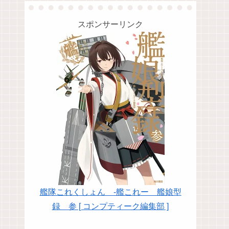
スポンサーリンク
艦隊これくしょん -艦これー 艦娘型
録 参 [ コンプティーク編集部 ]