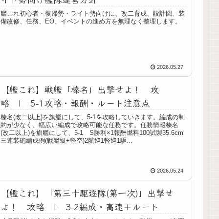
艦これ初心者・復帰勢・ライト勢向けに、改二育成、設計図、装
備改修、任務、EO、イベントの進め方を無理なく整理します。
2026.05.27
【艦これ】戦艦「榛名」出撃せよ！ 攻
略 | 5-1攻略・報酬・ルート注意点
榛名(改二以上)を旗艦にして、5-1を攻略していきます。編成の制
約が少なく、幅広い編成で攻略可能な任務です。任務情報榛名
(改二以上)を旗艦にして、5-1 S勝利×1報酬燃料100試製35.6cm
三連装砲編成例(戦艦級+軽空)2航巡1軽巡1駆...
2026.05.24
【艦これ】「第三十駆逐隊(第一次)」出撃せ
よ！ 攻略 | 3-2編成・高速＋ルート