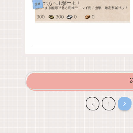
任務
前
1
2
へ