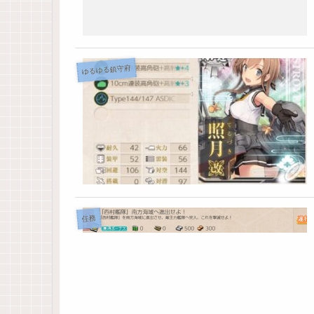
ゆるゆる鎮守府
任務