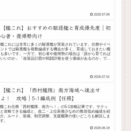
戦...
2026.07.09
【艦これ】おすすめの駆逐艦と育成優先度｜初
心者・復帰勢向け
艦これには非常に多くの駆逐艦が実装されています。任務やイベ
ントでは駆逐艦を複数編成する機会が多く、育成しておきたい艦
も多いです。一方で、初心者や復帰勢の場合は「誰から育てれば
いいのか」「改装設計図や戦闘詳報を使う価値があるのか」で迷
いやすい...
2026.07.01
【艦これ】「西村艦隊」南方海域へ進出せ
よ！ 攻略｜5-1編成例【任務】
艦これ任務「西村艦隊、南方へ！」の5-1攻略記事です。サクッ
と攻略できる編成と、改二・上位装備少なめの敷居低め編成を紹
介。ルート、装備、制空調整、支援艦隊の使いどころも解説しま
す。
2026.06.19