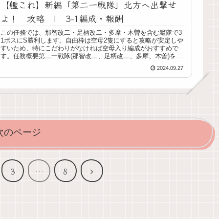
【艦これ】新編「第二一戦隊」北方へ出撃せ
よ！ 攻略 | 3-1編成・報酬
この任務では、那智改二・足柄改二・多摩・木曽を含む艦隊で3-
1ボスにS勝利します。自由枠は空母2隻にすると攻略が安定しや
すいため、特にこだわりがなければ空母入り編成がおすすめで
す。任務概要第二一戦隊(那智改二、足柄改二、多摩、木曽)を含
む艦...
2024.09.27
次のページ
次
3
…
8
へ