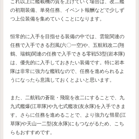
これ以上に艦載機の質を上げていく場合は、改二艦
の初期装備、単発任務、イベント報酬などで少しず
つ上位装備を集めていくことになります。
恒常的に入手を目指せる装備の中では、雲龍関連の
任務で入手できる烈風(六〇一空)や、五航戦改二(翔
鶴、瑞鶴)関連の任務で入手できる零戦53型(岩本隊)
は、優先的に入手しておきたい装備です。特に岩本
隊は非常に強力な艦戦なので、任務を進められるよ
うになったら意識しておくとよいと思います。
また、二航戦の蒼龍・飛龍を改二にすることで、九
九式艦爆(江草隊)や九七式艦攻(友永隊)を入手できま
す。さらに任務を進めることで、より強力な彗星(江
草隊)や天山一二型(友永隊)にもつながるため、こち
らもおすすめです。