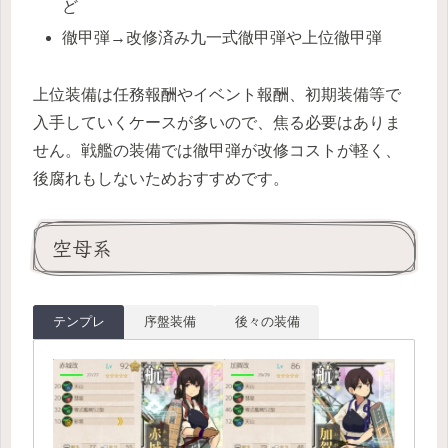
ど
徹甲弾→改修済み九一式徹甲弾や上位徹甲弾
上位装備は任務報酬やイベント報酬、初期装備等で
入手していくケースが多いので、焦る必要はありま
せん。戦艦の装備では徹甲弾が改修コストが軽く、
後腐れもしないためおすすめです。
空母系
テンプレ
序盤装備
後々の装備